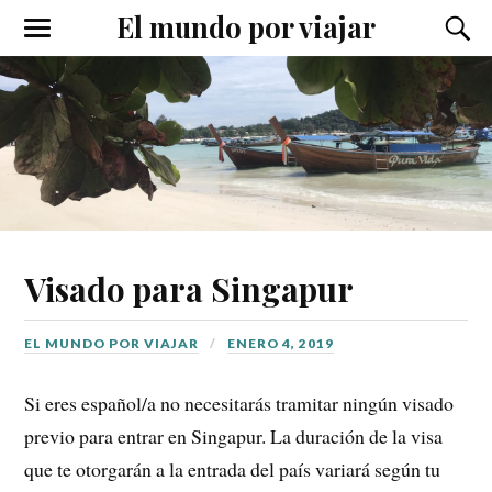
El mundo por viajar
Alternar
Alter
el
el
menú
camp
móvil
de
búsqu
Visado para Singapur
EL MUNDO POR VIAJAR
ENERO 4, 2019
Si eres español/a no necesitarás tramitar ningún visado
previo para entrar en Singapur. La duración de la visa
que te otorgarán a la entrada del país variará según tu