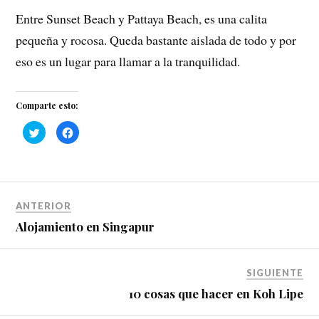
Entre Sunset Beach y Pattaya Beach, es una calita
pequeña y rocosa. Queda bastante aislada de todo y por
eso es un lugar para llamar a la tranquilidad.
Comparte esto:
H
H
a
a
z
z
c
c
l
l
i
i
c
c
p
p
a
a
ANTERIOR
r
r
a
a
c
c
Alojamiento en Singapur
o
o
m
m
p
p
a
a
r
r
SIGUIENTE
t
t
i
i
10 cosas que hacer en Koh Lipe
r
r
e
e
n
n
T
F