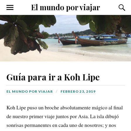
El mundo por viajar
Alternar
Alter
el
el
menú
camp
móvil
de
búsqu
Guía para ir a Koh Lipe
EL MUNDO POR VIAJAR
FEBRERO 23, 2019
Koh Lipe puso un broche absolutamente mágico al final
de nuestro primer viaje juntos por Asia. La isla dibujó
sonrisas permanentes en cada uno de nosotros; y nos