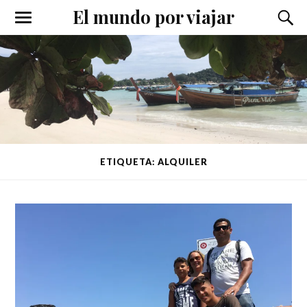
El mundo por viajar
Alternar
Alter
el
el
menú
camp
móvil
de
búsqu
ETIQUETA: ALQUILER